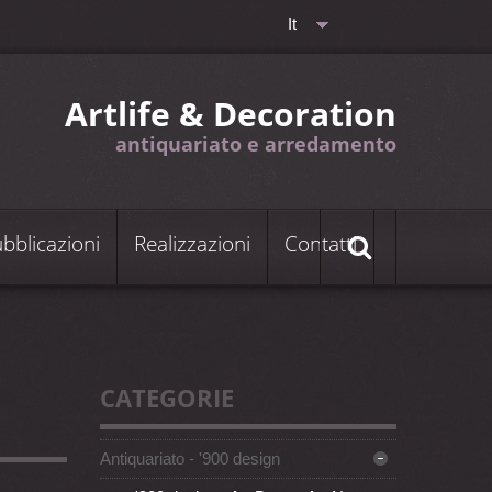
It
Artlife & Decoration
antiquariato e arredamento
bblicazioni
Realizzazioni
Contatti
CATEGORIE
Antiquariato - '900 design