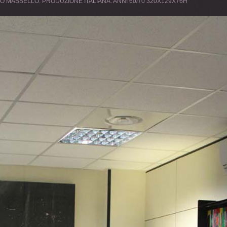
O MASSELLO. PRODUZIONE ITALIANA. ANNI 60/70 320X129X76H